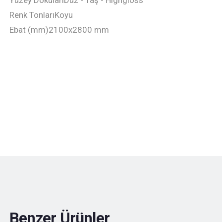
Yüzey Dokuları
Düz - Taş - Highgloss
Renk Tonları
Koyu
Ebat (mm)
2100x2800 mm
Benzer Ürünler