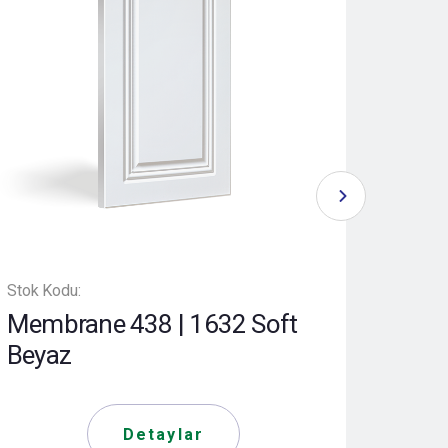
Stok Kodu:
Stok K
Membrane 438 | 1632 Soft
Mem
Beyaz
Tou
Detaylar